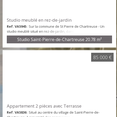
Studio meublé en rez-de-jardin
Ref. VA5945
: Sur la commune de St Pierre de Chartreuse - Un
studio meublé situé en rez-de-jardin, dans une copropriété sans
ascenseur, d'une surface d'environ 20m². Le studio se
Studio Saint-Pierre-de-Chartreuse
20.78 m²
décompose ainsi : une entrée avec un coin couchage (lits
superposés), une salle d'eau avec WC (cumulus dernière
génération installé en 2019), un coin kitchenette équipé ouvert
sur un séjour meublé permettant l'accès à un peti...
85 000 €
Appartement 2 pièces avec Terrasse
Ref. VA5836
: Situé au centre du village de Saint-Pierre-de-