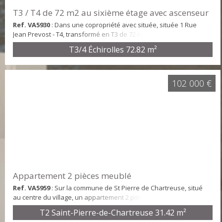
T3 / T4 de 72 m2 au sixième étage avec ascenseur
Ref. VA5930
: Dans une copropriété avec située, située 1 Rue
Jean Prevost - T4, transformé en T3 de 72 m2. Vaste séjour
double, une cuisine indépendante avec une loggia, deux
T3/4 Échirolles
72.82 m²
chambres, une salle de bains et un WC indépendant.
Menuiseries en PVC équipées de double vitrage, chauffage
central au gaz (Chaudière individuelle récente), une cave.
L'appartement est très ensoleillé, sans vis-vis l'OUEST et pro...
102 000 €
Appartement 2 pièces meublé
Ref. VA5959
: Sur la commune de St Pierre de Chartreuse, situé
au centre du village, un appartement 2 pièces entièrement
meublé N°008 de 31,42 m² situé au RDC d'une résidence avec
T2 Saint-Pierre-de-Chartreuse
31.42 m²
ascenseur, comprenant : une entrée-dégagement avec 2