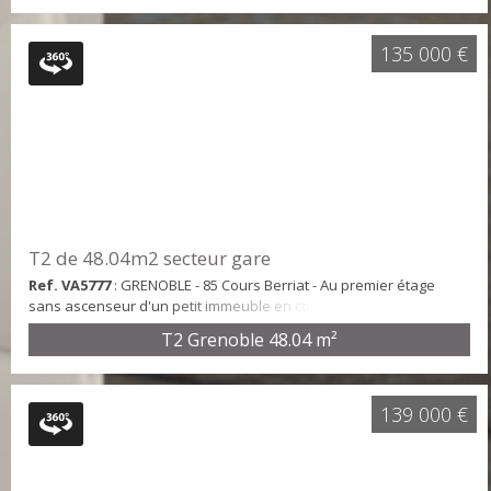
couchages(lit superposé), une chambre, une kitchenette équipée
ouverte sur une pièce de vie, une salle de bains, un WC
indépendant, un balcon ainsi qu'un casier à ski. Le ...
135 000 €
T2 de 48.04m2 secteur gare
Ref. VA5777
: GRENOBLE - 85 Cours Berriat - Au premier étage
sans ascenseur d'un petit immeuble en copropriété, nous vous
proposons ce T2 de 48.04 m2 composé ainsi : Une grande cuisine
T2 Grenoble
48.04 m²
équipée avec coin repas, une chambre, un séjour de 13.67m2 et
une salle d'eau avec WC. L'appartement est traversant et très
lumineux, dispose de menuiseries équipées de double vitrage et
d'un chauffage individuel au gaz...
139 000 €