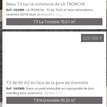
Beau T3 sur la commune de LA TRONCHE
Ref. VA5993
: LA TRONCHE - T3 de 70,25 m² avec rénovations
récentes (2019) situé au troisième étage avec ascenseur d'une
copropriété de 30 lots principaux. Il se compose d'un séjour avec
T3 La Tronche
70.51 m²
balcon et vue dégagée, d'une cuisine indépendante équipée, de
deux chambres, et d'une salle de bains avec WC. Menuiseries
PVC équipées de double vitrage, chauffage individuel électrique
récent. Garage possible en su...
229 000 €
T3 de 90 m2 en face de la gare de Grenoble
Ref. VA5869
: Dans un petit immeuble en copropriété de bon
standing avec ascenseur - 52 Rue Emile Gueymard - Confortable
T3 de 90 m2 - Vaste séjour / salon de plus de 30 m2 avec balcon
T3/4 Grenoble
90.22 m²
de 4,5 m2, une cuisine indépendante et équipé avec coin repas,
deux chambres (11 et 14 m2), une salle de bains avec baignoire.