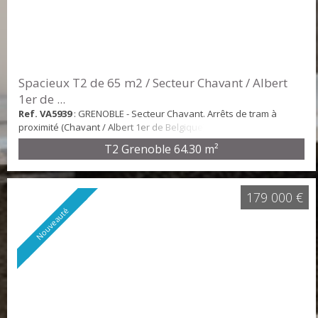
Spacieux T2 de 65 m2 / Secteur Chavant / Albert
1er de ...
Ref. VA5939
: GRENOBLE - Secteur Chavant. Arrêts de tram à
proximité (Chavant / Albert 1er de Belgique). Au 4ème étage d'une
copropriété, avec ascenseur, nous vous proposons ce vaste T2
T2 Grenoble
64.30 m²
de 64,30m². Ayant conservé le charme de l'ancien (hauteur sous
plafond, moulures, parquet), cet appartement se compose ainsi :
Un hall d'entrée desservant une grande cuisine avec balcon
donnant sur cour intérieure, une...
179 000 €
Nouveauté