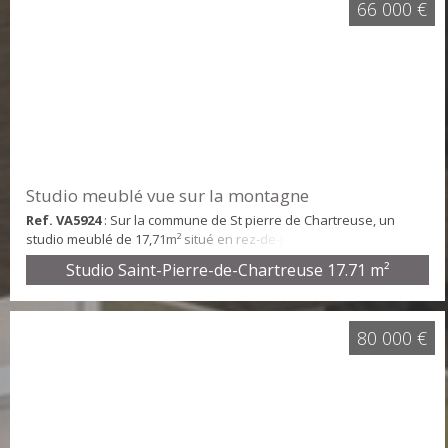
Le chauffage, l'eau froide et ...
66 000 €
Studio meublé vue sur la montagne
Ref. VA5924
: Sur la commune de St pierre de Chartreuse, un
studio meublé de 17,71m² situé en rez-de-jardin. Le studio se
compose d'une entrée, une salle d'eau avec WC (cumulus
Studio Saint-Pierre-de-Chartreuse
17.71 m²
dernière génération installé en 2019), un coin kitchenette équipé
ouvert sur un séjour meublé donnant l'accès à un petit jardin
avec vue sur Chamechaude. Informations techniques : Chauffage
: Collectif de base hors gel, co...
80 000 €