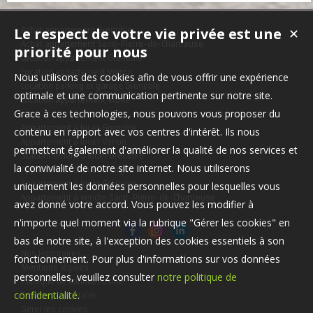
Chauffage individuel au gaz, menuiseries équipées de double
vitrage, volets roulants. Une ca...
Le respect de votre vie privée est une
✕
Achat appartement Grenoble
Achat appartement Saint-Pierre-de-Chartreuse
priorité pour nous
Location appartement Grenoble
Location appartement Voiron
Nous utilisons des cookies afin de vous offrir une expérience
Location parking et garage Grenoble
optimale et une communication pertinente sur notre site.
Location appartement Vizille
Grace à ces technologies, nous pouvons vous proposer du
Appartement à louer Grenoble
contenu en rapport avec vos centres d'intérêt. Ils nous
Appartement à louer Voiron
permettent également d'améliorer la qualité de nos services et
Stationnement à louer Grenoble
la convivialité de notre site internet. Nous utiliserons
Appartement à louer Bourges
Appartement à louer Grenoble
uniquement les données personnelles pour lesquelles vous
Appartement à vendre Saint-Pierre-de-Chartreuse
avez donné votre accord. Vous pouvez les modifier à
n'importe quel moment via la rubrique "Gérer les cookies" en
bas de notre site, à l'exception des cookies essentiels à son
Nos Honoraires
fonctionnement. Pour plus d'informations sur vos données
Mentions légales
personnelles, veuillez consulter
notre politique de
Politique de confidentialité
confidentialité
.
Espace propriétaire
Gérer les cookies