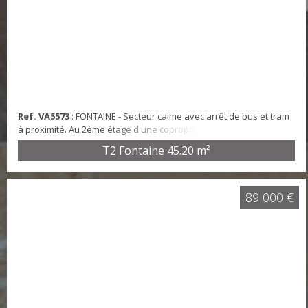
Ref. VA5573
: FONTAINE - Secteur calme avec arrêt de bus et tram
à proximité. Au 2ème étage d'une copropriété sans ascenseur,
nous vous proposons cet appartement de type T2 sans vis à vis
T2 Fontaine
45.20 m²
et très lumineux. Avec sa surface de 45,20m², il se compose ainsi :
Un hall d'entrée avec placard de rangements, une cuisine
équipée ouverte sur la pièce de vie, une chambre avec placard
de rangements ainsi qu'une sa...
89 000 €