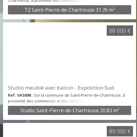
Chartreuse, à proximité des commerces, cet appartement de type
2 pièces en rez-de-jardin offre une surface de 31,76 m². Il se
T2 Saint-Pierre-de-Chartreuse
31.76 m²
compose d'une cuisine équipée, d'un séjour, d'une chambre,
d'une salle de bains avec WC, d'une agréable terrasse ainsi que
d'une place de stationnement privative. Chauffage : électrique +
pompe à chaleur / Menuiseries...
88 000 €
Studio meublé avec balcon - Exposition Sud
Ref. VA5898
: Sur la commune de Saint-Pierre-de-Chartreuse, à
proximité des commerces et des commodités, découvrez ce
studio entièrement meublé d’une surface de 20,83 m². Situé au
Studio Saint-Pierre-de-Chartreuse
20.83 m²
premier étage d’une copropriété sans ascenseur, il se compose :
d’une entrée avec dégagement aménagée avec des lits
superposés, d’un coin kitchenette ouvert sur le séjour, d’un accès
à un balcon exposé SUD avec vue sur Chame...
89 000 €