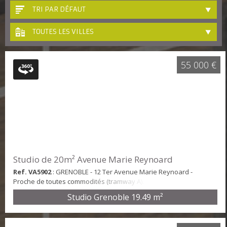
TRI PAR DÉFAUT
TOUTES LES VILLES
55 000 €
Studio de 20m² Avenue Marie Reynoard
Ref. VA5902
: GRENOBLE - 12 Ter Avenue Marie Reynoard -
Proche de toutes commodités (tramway A). Dans une copropriété
sécurisée et récente avec gardien, ce studio de 19.49m² est situé
Studio Grenoble
19.49 m²
au troisième étage avec ascenseur. Il se compose ainsi : Une
entrée avec placard, une pièce de vie, une kitchenette équipée
(plaques de cuisson et réfrigérateur) et une salle d'eau avec WC.