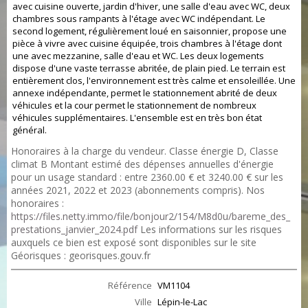
avec cuisine ouverte, jardin d'hiver, une salle d'eau avec WC, deux
chambres sous rampants à l'étage avec WC indépendant. Le
second logement, régulièrement loué en saisonnier, propose une
pièce à vivre avec cuisine équipée, trois chambres à l'étage dont
une avec mezzanine, salle d'eau et WC. Les deux logements
dispose d'une vaste terrasse abritée, de plain pied. Le terrain est
entièrement clos, l'environnement est très calme et ensoleillée. Une
annexe indépendante, permet le stationnement abrité de deux
véhicules et la cour permet le stationnement de nombreux
véhicules supplémentaires. L'ensemble est en très bon état
général.
Honoraires à la charge du vendeur. Classe énergie D, Classe
climat B Montant estimé des dépenses annuelles d'énergie
pour un usage standard : entre 2360.00 € et 3240.00 € sur les
années 2021, 2022 et 2023 (abonnements compris). Nos
honoraires :
https://files.netty.immo/file/bonjour2/154/M8d0u/bareme_des_
prestations_janvier_2024.pdf
Les informations sur les risques
auxquels ce bien est exposé sont disponibles sur le site
Géorisques : georisques.gouv.fr
Référence
VM1104
Ville
Lépin-le-Lac