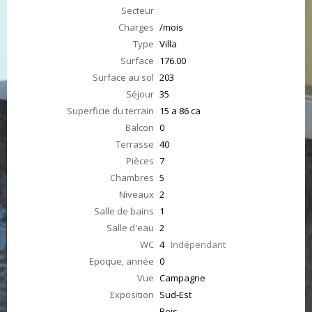
Secteur
Charges
/mois
Type
Villa
Surface
176.00
Surface au sol
203
Séjour
35
Superficie du terrain
15 a 86 ca
Balcon
0
Terrasse
40
Pièces
7
Chambres
5
Niveaux
2
Salle de bains
1
Salle d'eau
2
WC
4
Indépendant
Epoque, année
0
Vue
Campagne
Exposition
Sud-Est
Bois