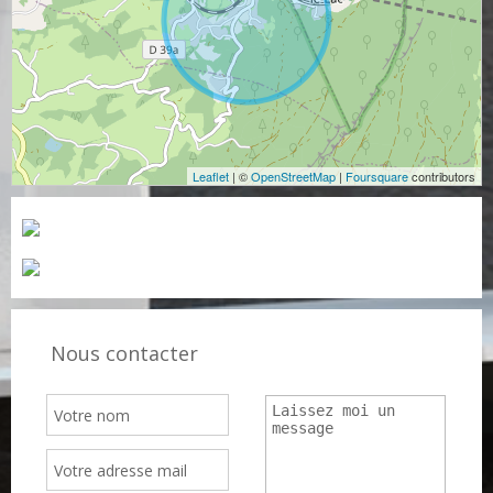
Leaflet
| ©
OpenStreetMap
|
Foursquare
contributors
Nous contacter