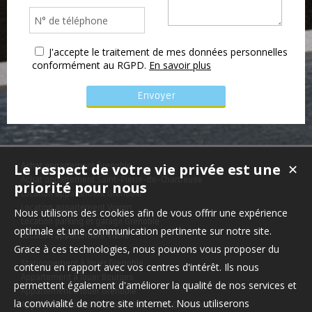
J'accepte le traitement de mes données personnelles
conformément au RGPD.
En savoir plus
Le respect de votre vie privée est une
✕
Achat appartement Grenoble
Achat appartement Saint-Pierre-de-Chartreuse
priorité pour nous
Location appartement Grenoble
Location appartement Voiron
Nous utilisons des cookies afin de vous offrir une expérience
Location parking et garage Grenoble
optimale et une communication pertinente sur notre site.
Location appartement Vizille
Grace à ces technologies, nous pouvons vous proposer du
Stationnement à louer Grenoble
contenu en rapport avec vos centres d'intérêt. Ils nous
Appartement à louer Bourges
permettent également d'améliorer la qualité de nos services et
Appartement à louer Grenoble
la convivialité de notre site internet. Nous utiliserons
Appartement à vendre Saint-Pierre-de-Chartreuse