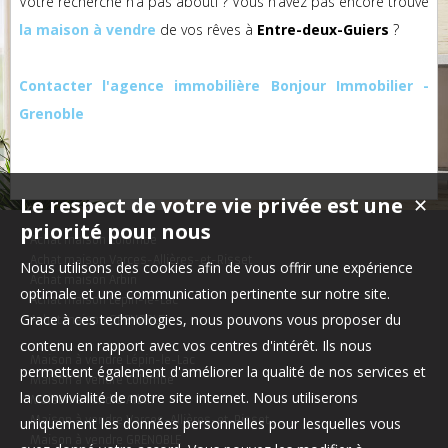
Votre recherche n’a pas abouti ? Vous n’avez pas encore trouvé
la maison à vendre
de vos rêves à
Entre-deux-Guiers
?
Contacter l'agence immobilière Bonjour Immobilier -
Grenoble
Le respect de votre vie privée est une
✕
priorité pour nous
Achat maison Colombe
Achat maison Varces-Allières-et-Risset
Nous utilisons des cookies afin de vous offrir une expérience
Achat maison Arbin
optimale et une communication pertinente sur notre site.
Achat maison Lépin-le-Lac
Grace à ces technologies, nous pouvons vous proposer du
Achat maison GRENOBLE
contenu en rapport avec vos centres d'intérêt. Ils nous
Maison à vendre Lépin-le-Lac
permettent également d'améliorer la qualité de nos services et
Maison à vendre Colombe
la convivialité de notre site internet. Nous utiliserons
Maison à vendre Arbin
Maison à vendre Varces-Allières-et-Risset
uniquement les données personnelles pour lesquelles vous
Maison à vendre GRENOBLE