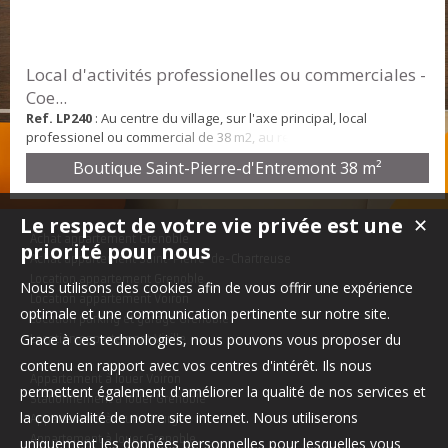
Local d'activités professionelles ou commerciales -
Coe...
Ref. LP240
: Au centre du village, sur l'axe principal, local
professionel ou commercial de 38 m2, au rez de chaussée d'un
ensemble récemment rénové. Le local est entièrement équipé
Boutique Saint-Pierre-d'Entremont
38 m²
pour la plupart des activités : Conformité ERP, extraction possible,
nombreux réseaux en attente, sanitaires déjà réalisés, etc ... Pas
de droit d'entrée ou d'indemnité de pas de porte. Le type de bail
Le respect de votre vie privée est une
✕
sera à adapter selo...
Achat appartement Grenoble
priorité pour nous
Achat appartement Saint-Pierre-de-Chartreuse
Location appartement Grenoble
Nous utilisons des cookies afin de vous offrir une expérience
Location appartement Voiron
optimale et une communication pertinente sur notre site.
Location parking et garage Grenoble
Grace à ces technologies, nous pouvons vous proposer du
Location appartement Vizille
contenu en rapport avec vos centres d'intérêt. Ils nous
Appartement à louer Voiron
permettent également d'améliorer la qualité de nos services et
Stationnement à louer Grenoble
la convivialité de notre site internet. Nous utiliserons
Appartement à louer Bourges
Appartement à louer Grenoble
uniquement les données personnelles pour lesquelles vous