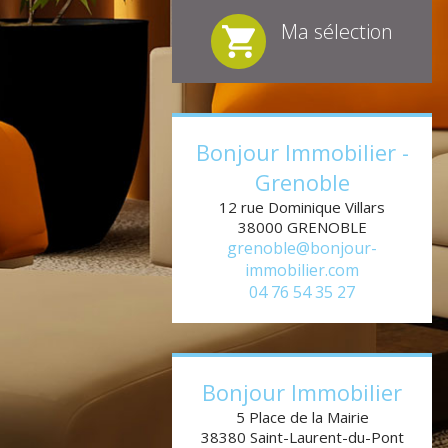
Ma sélection
Bonjour Immobilier -
Grenoble
12 rue Dominique Villars
38000
GRENOBLE
grenoble@bonjour-
immobilier.com
04 76 54 35 27
Bonjour Immobilier
5 Place de la Mairie
38380
Saint-Laurent-du-Pont