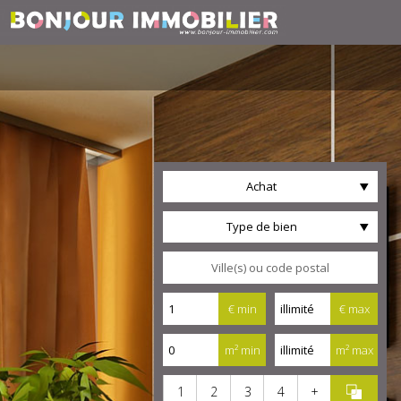
Achat
Type de bien
€ min
€ max
m² min
m² max
1
2
3
4
+