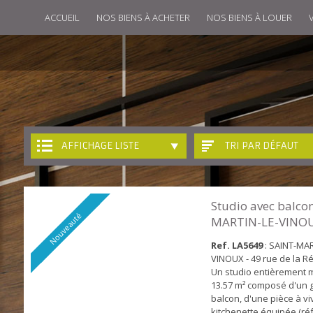
ACCUEIL
NOS BIENS À ACHETER
NOS BIENS À LOUER
AFFICHAGE LISTE
TRI PAR DÉFAUT
Studio avec balcon
Nouveauté
MARTIN-LE-VINO
Ref. LA5649
: SAINT-MAR
VINOUX - 49 rue de la Ré
Un studio entièrement 
13.57 m² composé d'un 
balcon, d'une pièce à vi
kitchenette équipée (réf