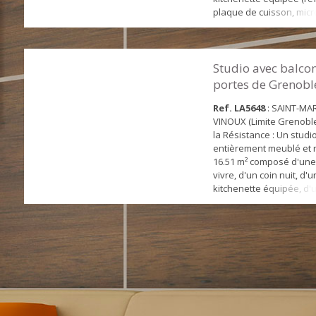
plaque de cuisson, micr
d'une salle d'eau avec 
entièrement rénové. Ch
collectif. Eau chaude et 
individuelles. Volet roul
Studio avec balcon
électrique. Un local vélo
portes de Grenobl
laverie sont à dispo...
Ref. LA5648
: SAINT-MAR
VINOUX (Limite Grenoble
la Résistance : Un studi
entièrement meublé et 
16.51 m² composé d'une
vivre, d'un coin nuit, d'
kitchenette équipée, d'u
d'eau avec WC et d'une
ensoleillée. Chauffage co
individuelle. Volet roula
Un local vélo et une lav
disposition au sein de l
Prox...