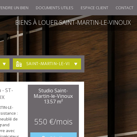
VENDRE UN BIEN
DOCUMENTS UTILES
ESPACE CLIENT
CONTACT
BIENS À LOUER SAINT-MARTIN-LE-VINOUX
SAINT-MARTIN-LE-VINOUX
 - ST-
Studio Saint-
Martin-le-Vinoux
UX
13.57 m²
TIN-LE-
sistance :
meublé de
550 €/mois
grand
vre avec
rigérateur,