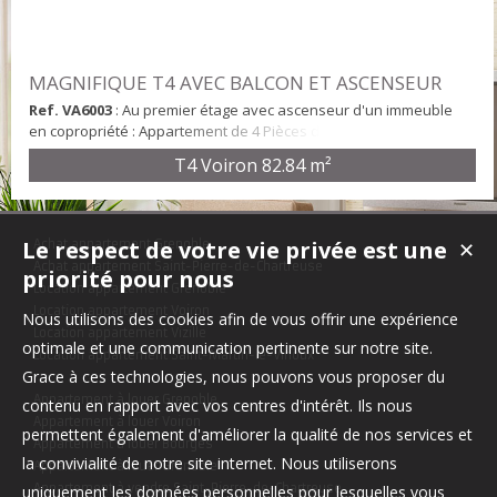
MAGNIFIQUE T4 AVEC BALCON ET ASCENSEUR
Ref. VA6003
: Au premier étage avec ascenseur d'un immeuble
en copropriété : Appartement de 4 Pièces de 82,84 m²
entièrement rénové comprenant une entrée dégagement - 3
T4 Voiron
82.84 m²
chambres avec placard, un séjour ouvert sur une cuisine équipée
avec accès à un balcon / terrasse de 11,16 m² - une salle d'eau,
un WC indépendant - une buanderie. Immeuble récent en parfait
état. Chauffage individuel au gaz. Garage po...
Le respect de votre vie privée est une
✕
Achat appartement Grenoble
Achat appartement Saint-Pierre-de-Chartreuse
priorité pour nous
Location appartement Grenoble
Location appartement Voiron
Nous utilisons des cookies afin de vous offrir une expérience
Location appartement Vizille
optimale et une communication pertinente sur notre site.
Location appartement Saint-Martin-le-Vinoux
Grace à ces technologies, nous pouvons vous proposer du
Appartement à louer Grenoble
contenu en rapport avec vos centres d'intérêt. Ils nous
Appartement à louer Voiron
permettent également d'améliorer la qualité de nos services et
Appartement à louer Bourges
la convivialité de notre site internet. Nous utiliserons
Appartement à louer Grenoble
Appartement à vendre Saint-Pierre-de-Chartreuse
uniquement les données personnelles pour lesquelles vous