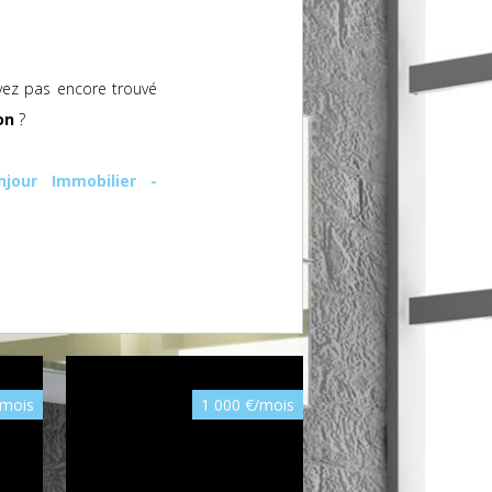
vez pas encore trouvé
on
?
njour Immobilier -
Nouveauté
/mois
1 000 €/mois