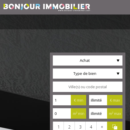
Achat
Type de bien
€ min
€ max
m² min
m² max
1
2
3
4
+