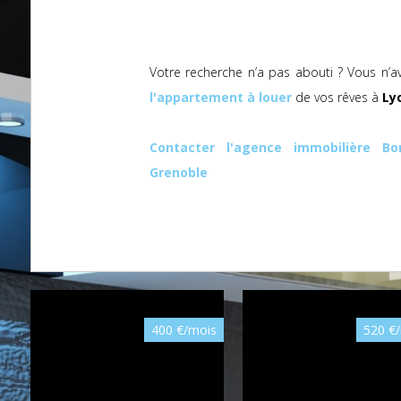
Votre recherche n’a pas abouti ? Vous n’a
l'appartement à louer
de vos rêves à
Ly
Contacter l'agence immobilière Bo
Grenoble
400 €/mois
520 €