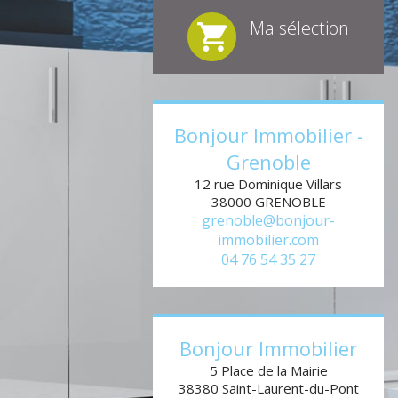
Ma sélection
1
2
3
4
5
6
Bonjour Immobilier -
Grenoble
12 rue Dominique Villars
38000
GRENOBLE
grenoble@bonjour-
immobilier.com
04 76 54 35 27
Bonjour Immobilier
5 Place de la Mairie
38380
Saint-Laurent-du-Pont