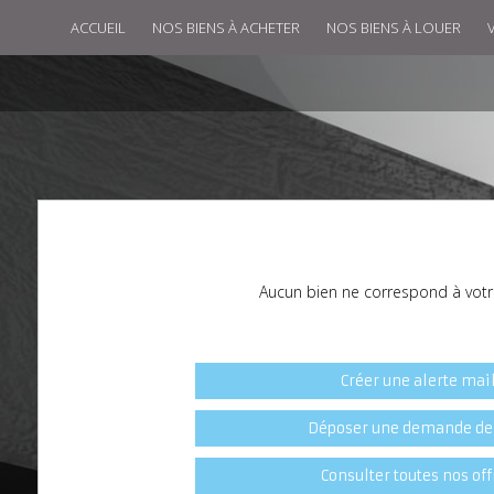
ACCUEIL
NOS BIENS À ACHETER
NOS BIENS À LOUER
Aucun bien ne correspond à votr
Créer une alerte mai
Déposer une demande de
Consulter toutes nos off